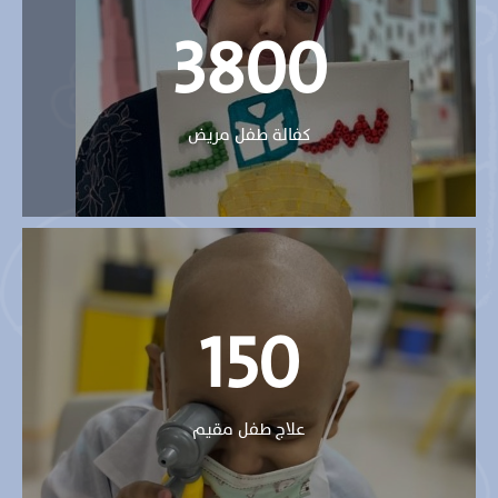
3800
كفالة طفل مريض
150
علاج طفل مقيم