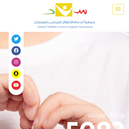
رسالتك تفرحني