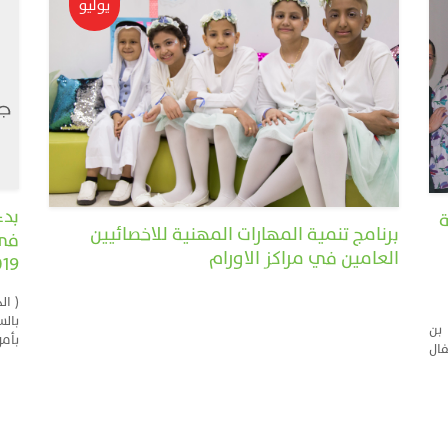
يوليو
بدء
ة
برنامج تنمية المهارات المهنية للاخصائيين
في 
العامين في مراكز الاورام
019
( ال
بالس
بن
بأمر
فال